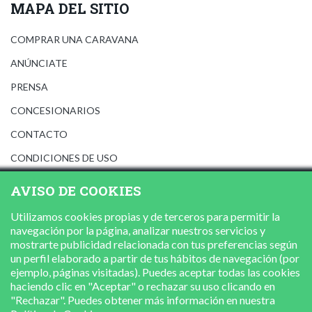
MAPA DEL SITIO
COMPRAR UNA CARAVANA
ANÚNCIATE
PRENSA
CONCESIONARIOS
CONTACTO
CONDICIONES DE USO
AVISO LEGAL
AVISO DE COOKIES
POLÍTICA DE PRIVACIDAD
Utilizamos cookies propias y de terceros para permitir la
POLÍTICA DE COOKIES
navegación por la página, analizar nuestros servicios y
mostrarte publicidad relacionada con tus preferencias según
un perfil elaborado a partir de tus hábitos de navegación (por
ejemplo, páginas visitadas). Puedes aceptar todas las cookies
haciendo clic en "Aceptar" o rechazar su uso clicando en
"Rechazar". Puedes obtener más información en nuestra