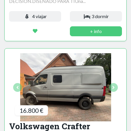
DECISIÓN.DISEÑADO PARA TIUna...
4 viajar
3 dormir
+ info
16.800 €
Volkswagen Crafter