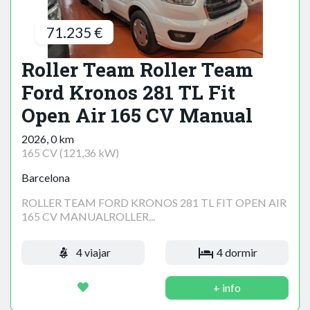
71.235 €
Roller Team Roller Team
Ford Kronos 281 TL Fit
Open Air 165 CV Manual
2026, 0 km
165 CV (121,36 kW)
Barcelona
ROLLER TEAM FORD KRONOS 281 TL FIT OPEN AIR
165 CV MANUALROLLER...
4 viajar
4 dormir
+ info