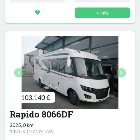
+ info
103.140 €
Rapido 8066DF
2025, 0 km
140 CV (102,97 kW)