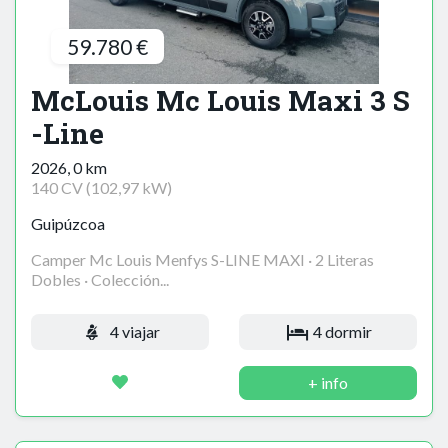
59.780 €
McLouis Mc Louis Maxi 3 S
-Line
2026, 0 km
140 CV (102,97 kW)
Guipúzcoa
Camper Mc Louis Menfys S-LINE MAXI · 2 Literas
Dobles · Colección...
4 viajar
4 dormir
+ info