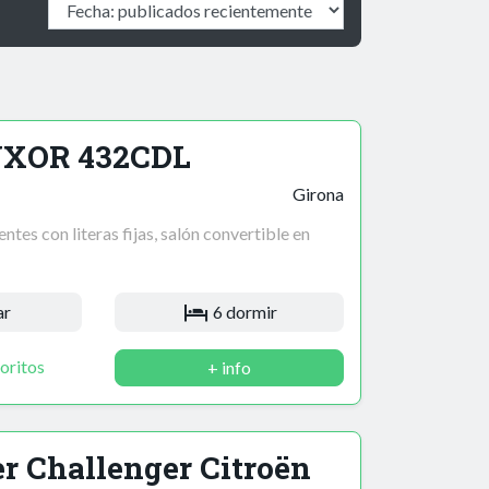
UXOR 432CDL
Girona
tes con literas fijas, salón convertible en
ar
6 dormir
oritos
+ info
r Challenger Citroën