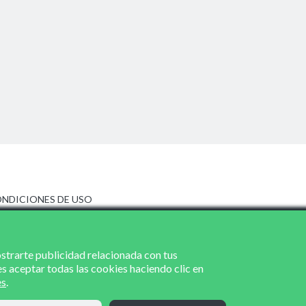
NDICIONES DE USO
ISO LEGAL
LÍTICA DE PRIVACIDAD
LÍTICA DE COOKIES
ostrarte publicidad relacionada con tus
es aceptar todas las cookies haciendo clic en
es
.