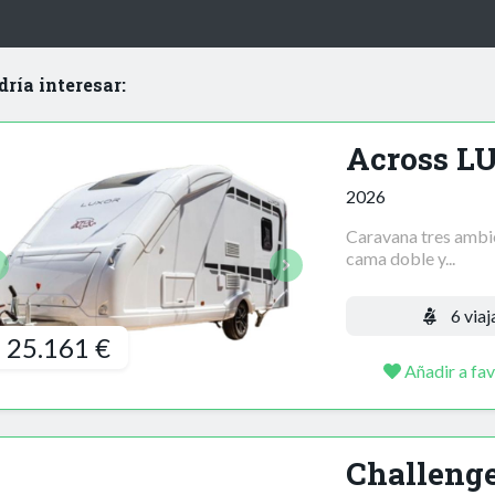
dría interesar:
Across L
2026
Caravana tres ambien
cama doble y...
6 viaj
25.161 €
Añadir a fav
Challenge