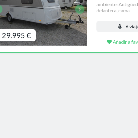
ambientesAntigüed
delantera, cama...
6 viaj
29.995 €
Añadir a fav