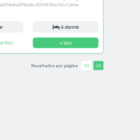
ad NuevaPlazas 6Distribución Cama
ar
6 dormir
oritos
+ info
Resultados por página
10
20