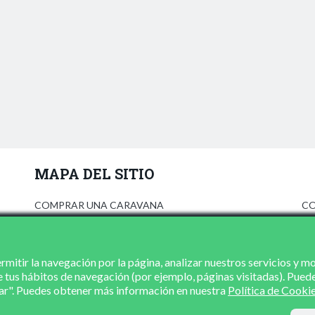
MAPA DEL SITIO
COMPRAR UNA CARAVANA
CO
ANÚNCIATE
AV
PRENSA
PO
CONCESIONARIOS
PO
mitir la navegación por la página, analizar nuestros servicios y m
e tus hábitos de navegación (por ejemplo, páginas visitadas). Pued
CONTACTO
zar". Puedes obtener más información en nuestra
Política de Cooki