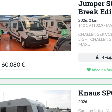
Jumper St
Break Edi
2026, 0 km
140 CV (102,97 kW
CHALLENGER V11
LIGHTCHALLENGE
MAX...
4 viaj
60.080 €
Añadir a fav
Knaus SP
2026
Características:M