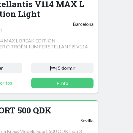
ellantis V114 MAX L
tion Light
Barcelona
)
4 MAX L BREAK EDITION
R CITROËN JUMPER STELLANTIS V114
ar
5 dormir
oritos
+ info
ORT 500 QDK
Sevilla
arca KnausModelo Sport 500 QDKTipo 3