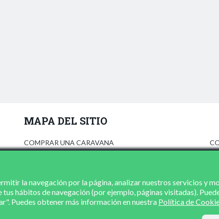
MAPA DEL SITIO
COMPRAR UNA CARAVANA
CO
ANÚNCIATE
AV
PRENSA
PO
CONCESIONARIOS
PO
mitir la navegación por la página, analizar nuestros servicios y m
e tus hábitos de navegación (por ejemplo, páginas visitadas). Pued
CONTACTO
zar". Puedes obtener más información en nuestra
Política de Cooki