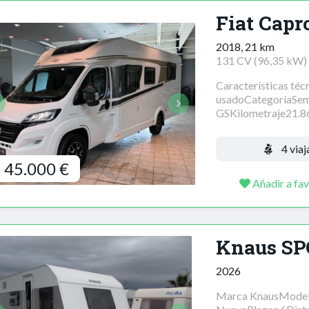
Fiat Capr
2018, 21 km
131 CV (96,35 kW)
Características téc
usadoCategoríaSem
GSKilometraje21.8
4 viaj
45.000 €
Añadir a fav
Knaus SP
2026
Marca KnausModelo