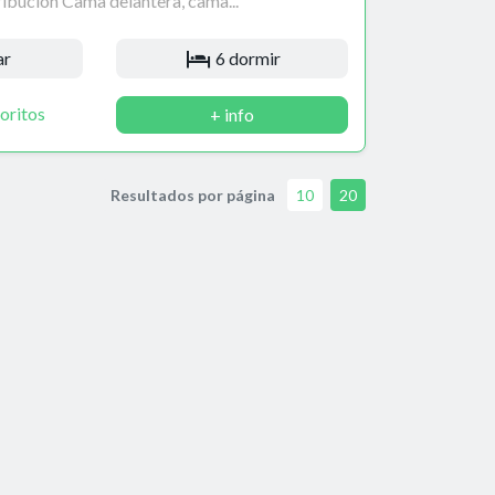
ibución Cama delantera, cama...
ar
6 dormir
oritos
+ info
Resultados por página
10
20