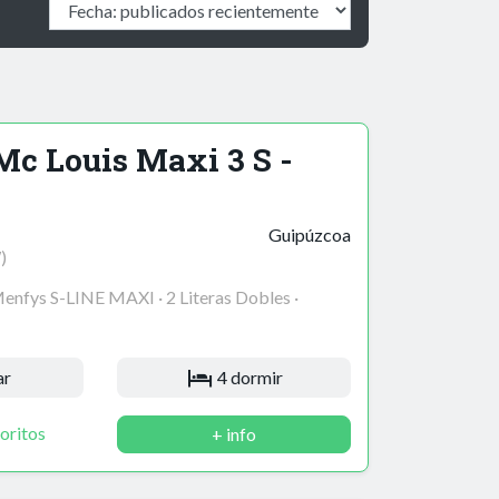
c Louis Maxi 3 S -
Guipúzcoa
)
nfys S-LINE MAXI · 2 Literas Dobles ·
ar
4 dormir
oritos
+ info