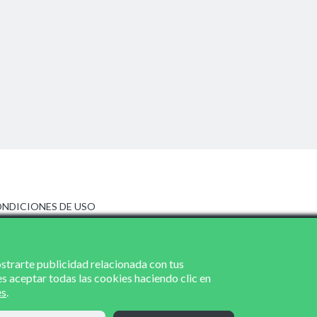
NDICIONES DE USO
ISO LEGAL
LÍTICA DE PRIVACIDAD
LÍTICA DE COOKIES
ostrarte publicidad relacionada con tus
es aceptar todas las cookies haciendo clic en
es
.