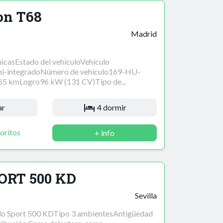
on T68
Madrid
nicasEstado del vehículoVehículo
i-integradoNúmero de vehículo169-HU-
65 kmLogro96 kW (131 CV)Tipo de...
ar
4 dormir
oritos
+ info
ORT 500 KD
Sevilla
 Sport 500 KDTipo 3 ambientesAntigüedad