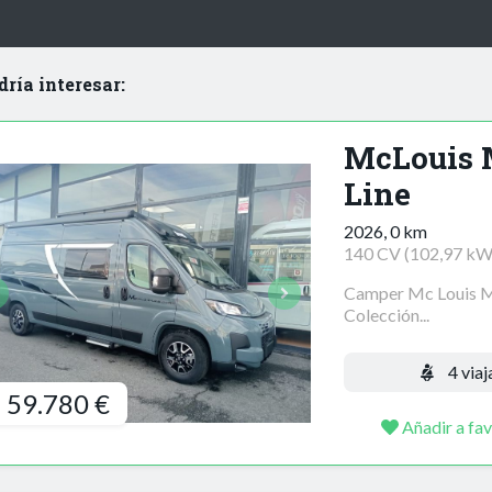
dría interesar:
McLouis M
Line
2026, 0 km
140 CV (102,97 kW
Camper Mc Louis Me
Colección...
4 viaj
59.780 €
Añadir a fav