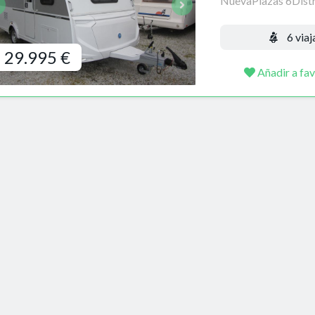
NuevaPlazas 6Distr
6 viaj
29.995 €
Añadir a fav