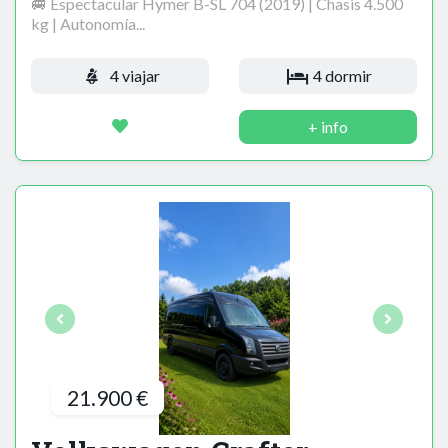
🚐 Espectacular Hymer B-SL 704 (2019) | Chasis 4.500
kg | Autonomía...
4 viajar
4 dormir
+ info
21.900 €