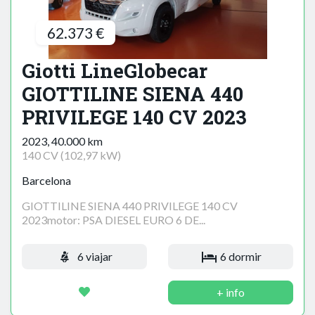
62.373 €
Giotti LineGlobecar
GIOTTILINE SIENA 440
PRIVILEGE 140 CV 2023
2023, 40.000 km
140 CV (102,97 kW)
Barcelona
GIOTTILINE SIENA 440 PRIVILEGE 140 CV
2023motor: PSA DIESEL EURO 6 DE...
6 viajar
6 dormir
+ info