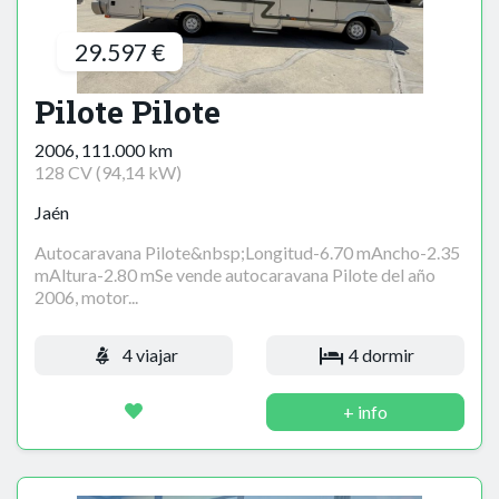
29.597 €
Pilote Pilote
2006, 111.000 km
128 CV (94,14 kW)
Jaén
Autocaravana Pilote&nbsp;Longitud-6.70 mAncho-2.35
mAltura-2.80 mSe vende autocaravana Pilote del año
2006, motor...
4 viajar
4 dormir
+ info