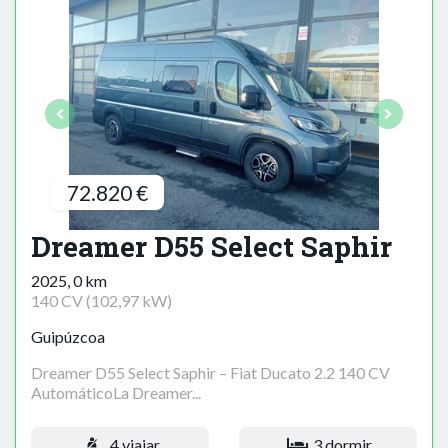
72.820 €
Dreamer D55 Select Saphir
2025, 0 km
140 CV (102,97 kW)
Guipúzcoa
Dreamer D55 Select Saphir – Fiat Ducato 2.2 140 CV
AutomáticoLa Dreamer...
4 viajar
3 dormir