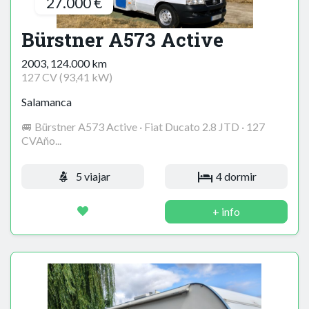
27.000 €
Bürstner A573 Active
2003, 124.000 km
127 CV (93,41 kW)
Salamanca
🚐 Bürstner A573 Active · Fiat Ducato 2.8 JTD · 127
CVAño...
5 viajar
4 dormir
+ info