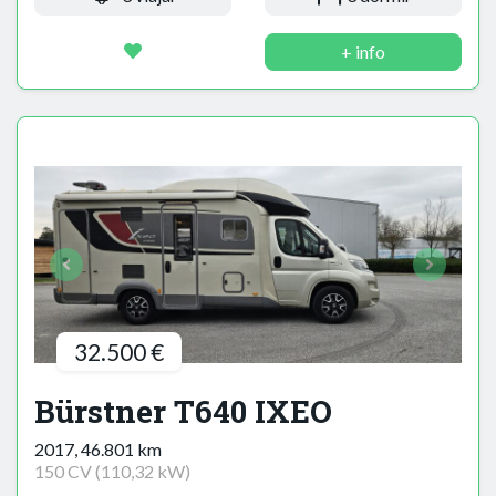
+ info
32.500 €
Bürstner T640 IXEO
2017, 46.801 km
150 CV (110,32 kW)