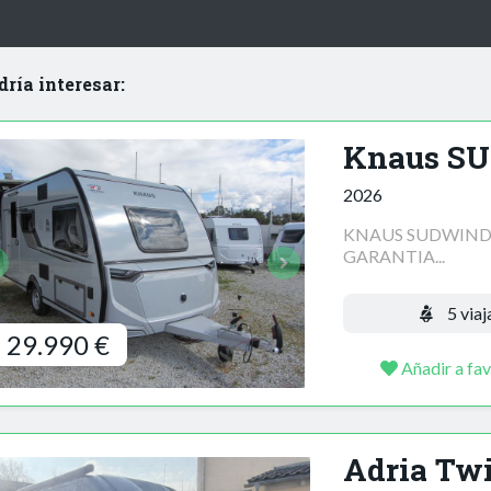
dría interesar:
Knaus S
2026
KNAUS SUDWIND 42
GARANTIA...
5 viaj
29.990 €
Añadir a fav
Adria Tw