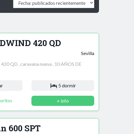
UDWIND 420 QD
Sevilla
0 QD , caravana nueva , 10 AÑOS DE
ar
5 dormir
oritos
+ info
in 600 SPT