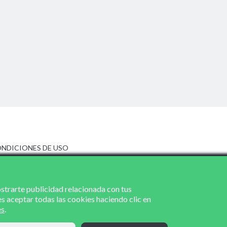
NDICIONES DE USO
ISO LEGAL
LÍTICA DE PRIVACIDAD
LÍTICA DE COOKIES
ostrarte publicidad relacionada con tus
es aceptar todas las cookies haciendo clic en
es
.