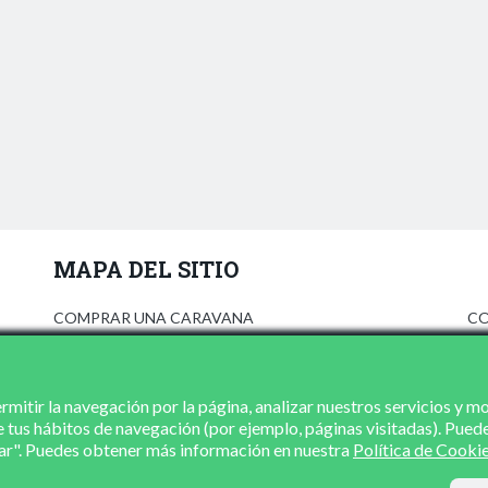
MAPA DEL SITIO
COMPRAR UNA CARAVANA
CO
ANÚNCIATE
AV
PRENSA
PO
CONCESIONARIOS
PO
mitir la navegación por la página, analizar nuestros servicios y m
e tus hábitos de navegación (por ejemplo, páginas visitadas). Pued
CONTACTO
zar". Puedes obtener más información en nuestra
Política de Cooki