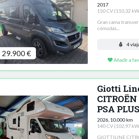
2017
150 CV (110,32 kW
Gran cama transversa
cómodas...
4 viaj
29.900 €
Añadir a fav
Giotti Li
CITROËN
PSA PLUS
2026, 10.000 km
140 CV (102,97 kW
GIOTTILINE CITR