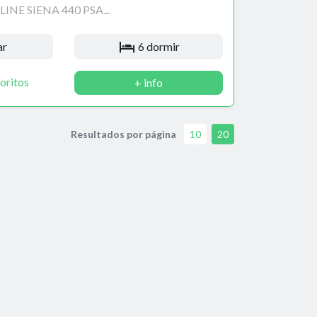
INE SIENA 440 PSA...
ar
6 dormir
oritos
+ info
Resultados por página
10
20