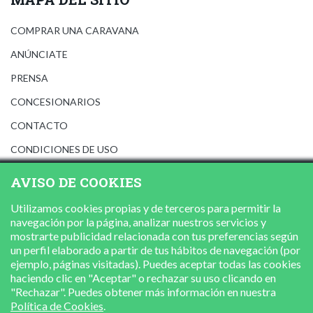
COMPRAR UNA CARAVANA
ANÚNCIATE
PRENSA
CONCESIONARIOS
CONTACTO
CONDICIONES DE USO
AVISO LEGAL
AVISO DE COOKIES
POLÍTICA DE PRIVACIDAD
Utilizamos cookies propias y de terceros para permitir la
POLÍTICA DE COOKIES
navegación por la página, analizar nuestros servicios y
mostrarte publicidad relacionada con tus preferencias según
un perfil elaborado a partir de tus hábitos de navegación (por
ejemplo, páginas visitadas). Puedes aceptar todas las cookies
haciendo clic en "Aceptar" o rechazar su uso clicando en
"Rechazar". Puedes obtener más información en nuestra
Política de Cookies
.