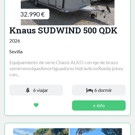
32.990 €
Knaus SUDWIND 500 QDK
2026
Sevilla
Equipamiento de serie:Chasis ALKO con eje de brazo
semirremolqueAmortiguadores hidráulicosRueda jokey
con...
6 viajar
6 dormir
+ info