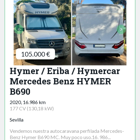
105.000 €
Hymer / Eriba / Hymercar
Mercedes Benz HYMER
B690
2020, 16.986 km
177 CV (130,18 kW)
Sevilla
Vendemos nuestra autocaravana perfilada Mercedes-
Benz Hymer B690 MC. Muy poco uso.16. 986...