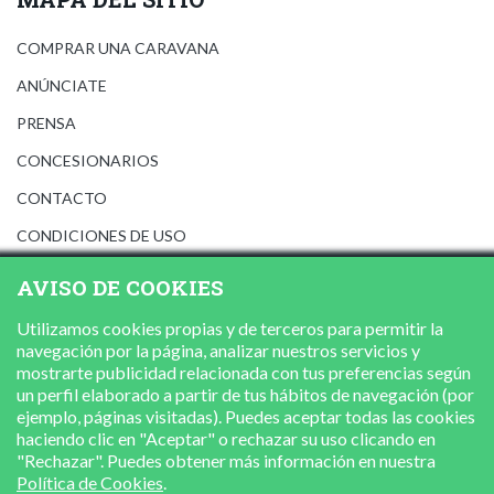
COMPRAR UNA CARAVANA
ANÚNCIATE
PRENSA
CONCESIONARIOS
CONTACTO
CONDICIONES DE USO
AVISO LEGAL
AVISO DE COOKIES
POLÍTICA DE PRIVACIDAD
Utilizamos cookies propias y de terceros para permitir la
POLÍTICA DE COOKIES
navegación por la página, analizar nuestros servicios y
mostrarte publicidad relacionada con tus preferencias según
un perfil elaborado a partir de tus hábitos de navegación (por
ejemplo, páginas visitadas). Puedes aceptar todas las cookies
haciendo clic en "Aceptar" o rechazar su uso clicando en
"Rechazar". Puedes obtener más información en nuestra
Política de Cookies
.