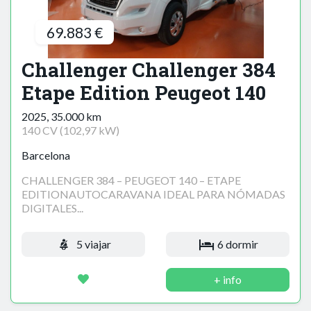
69.883 €
Challenger Challenger 384
Etape Edition Peugeot 140
2025, 35.000 km
140 CV (102,97 kW)
Barcelona
CHALLENGER 384 – PEUGEOT 140 – ETAPE
EDITIONAUTOCARAVANA IDEAL PARA NÓMADAS
DIGITALES...
5 viajar
6 dormir
+ info