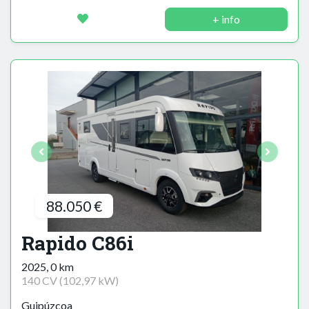
+ info
88.050 €
Rapido C86i
2025, 0 km
140 CV (102,97 kW)
Guipúzcoa