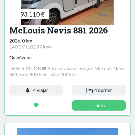
93.110 €
McLouis Nevis 881 2026
2026, 0 km
140 CV (102,97 kW)
Guipúzcoa
DESCRIPCIÓN🚐 Autocaravana Integral McLouis Nevis
881 Serie 800 Fiat – Año 2026Te...
4 viajar
4 dormir
+ info