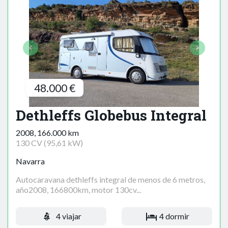
48.000 €
Dethleffs Globebus Integral
2008, 166.000 km
130 CV (95,61 kW)
Navarra
Autocaravana dethleffs integral de menos de 6 metros,
año2008, 166800km, motor 130cv...
4 viajar
4 dormir