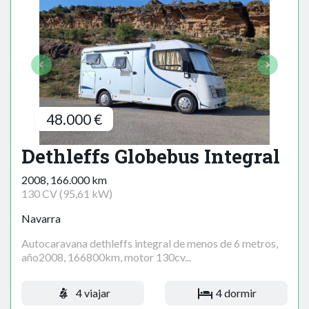
48.000 €
Dethleffs Globebus Integral
2008, 166.000 km
130 CV (95,61 kW)
Navarra
Autocaravana dethleffs integral de menos de 6 metros,
año2008, 166800km, motor 130cv...
4 viajar
4 dormir