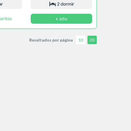
ar
2 dormir
oritos
+ info
Resultados por página
10
20