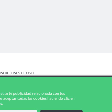
NDICIONES DE USO
ISO LEGAL
LÍTICA DE PRIVACIDAD
LÍTICA DE COOKIES
ostrarte publicidad relacionada con tus
es aceptar todas las cookies haciendo clic en
es
.