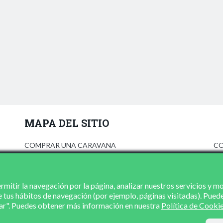
MAPA DEL SITIO
COMPRAR UNA CARAVANA
CO
ANÚNCIATE
AV
PRENSA
PO
CONCESIONARIOS
PO
mitir la navegación por la página, analizar nuestros servicios y m
e tus hábitos de navegación (por ejemplo, páginas visitadas). Pued
CONTACTO
zar". Puedes obtener más información en nuestra
Política de Cooki