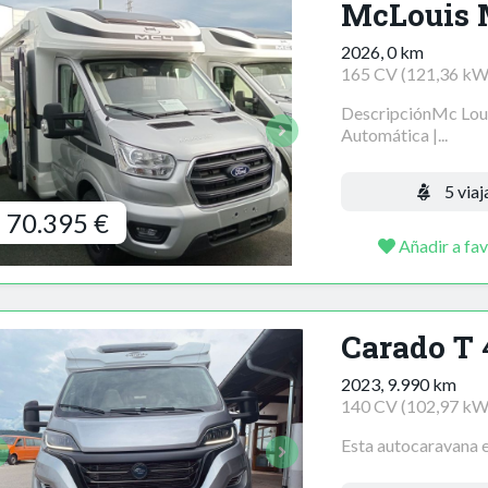
McLouis 
2026, 0 km
165 CV (121,36 kW
DescripciónMc Loui
Automática |...
5 viaj
70.395 €
Añadir a fav
Carado T 
2023, 9.990 km
140 CV (102,97 kW
Esta autocaravana es