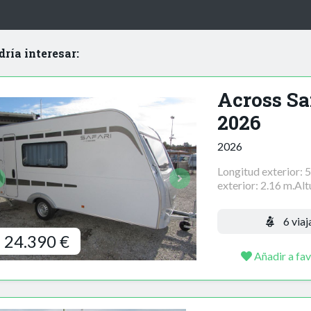
dría interesar:
Across Sa
2026
2026
Longitud exterior: 
exterior: 2.16 m.Altu
6 viaj
24.390 €
Añadir a fav