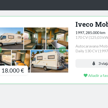
Iveco Mob
1997, 285.000 km
170 CV (125,03 kW
Autocaravana Mobil
Daily 130 CV (1997
3 viaj
18.000 €
Añadir a fav