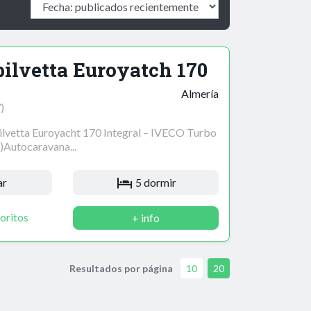
ilvetta Euroyatch 170
Almería
)
vetta Euroyacht 170 Integral – IVECO Turbo
)Autocaravana...
ar
5 dormir
oritos
+ info
Resultados por página
10
20