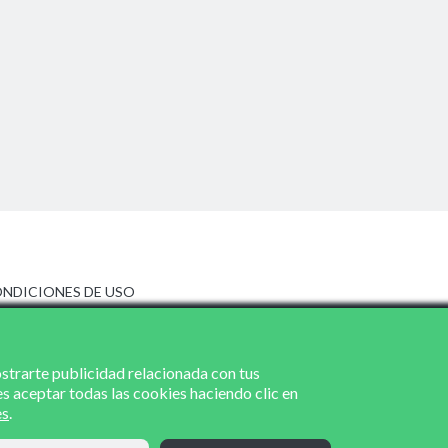
NDICIONES DE USO
ISO LEGAL
LÍTICA DE PRIVACIDAD
LÍTICA DE COOKIES
ostrarte publicidad relacionada con tus
es aceptar todas las cookies haciendo clic en
es
.