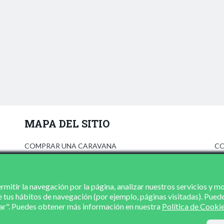
MAPA DEL SITIO
COMPRAR UNA CARAVANA
CO
ANÚNCIATE
AV
PRENSA
PO
CONCESIONARIOS
PO
mitir la navegación por la página, analizar nuestros servicios y m
e tus hábitos de navegación (por ejemplo, páginas visitadas). Pued
CONTACTO
zar". Puedes obtener más información en nuestra
Política de Cooki