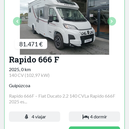
81.471 €
Rapido 666 F
2025, 0 km
140 CV (102,97 kW)
Guipúzcoa
Rapido 666F – Fiat Ducato 2.2 140 CVLa Rapido 666F
2025 es...
4 viajar
4 dormir