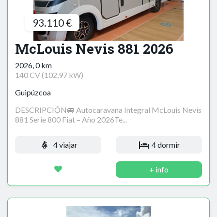
93.110 €
McLouis Nevis 881 2026
2026, 0 km
140 CV (102,97 kW)
Guipúzcoa
DESCRIPCIÓN🚐 Autocaravana Integral McLouis Nevis
881 Serie 800 Fiat – Año 2026Te...
4 viajar
4 dormir
+ info