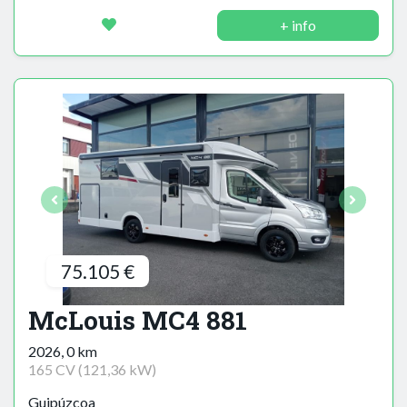
+ info
75.105 €
McLouis MC4 881
2026, 0 km
165 CV (121,36 kW)
Guipúzcoa