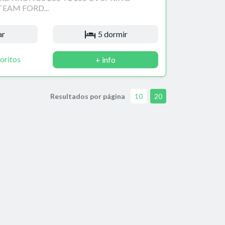
EAM FORD...
ar
5 dormir
oritos
+ info
Resultados por página
10
20