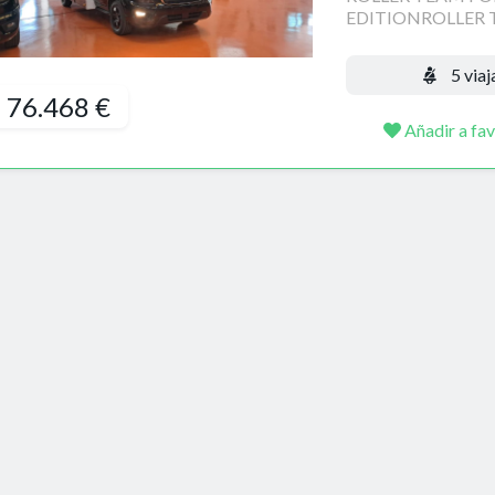
EDITIONROLLER T
5 viaj
76.468 €
Añadir a fav