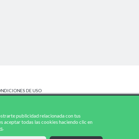
NDICIONES DE USO
ISO LEGAL
LÍTICA DE PRIVACIDAD
LÍTICA DE COOKIES
ostrarte publicidad relacionada con tus
es aceptar todas las cookies haciendo clic en
es
.