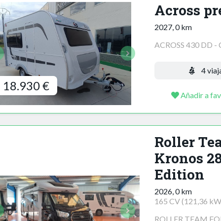
Across p
2027, 0 km
ACROSS 430 DD -
4 viaj
18.930 €
Añadir a fav
Roller Te
Kronos 28
Edition
2026, 0 km
165 CV (121,36 kW
ROLLER TEAM FOR