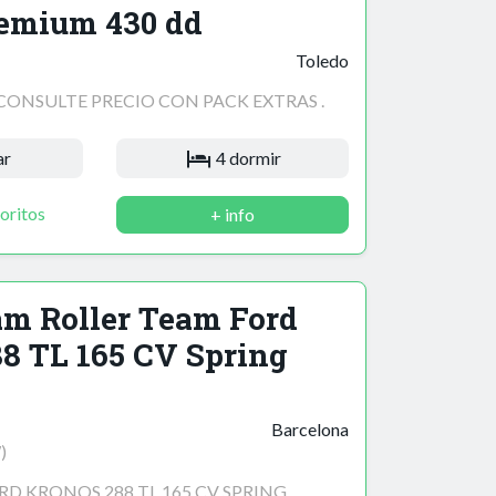
remium 430 dd
Toledo
 CONSULTE PRECIO CON PACK EXTRAS .
ar
4 dormir
oritos
+ info
am Roller Team Ford
8 TL 165 CV Spring
Barcelona
)
D KRONOS 288 TL 165 CV SPRING