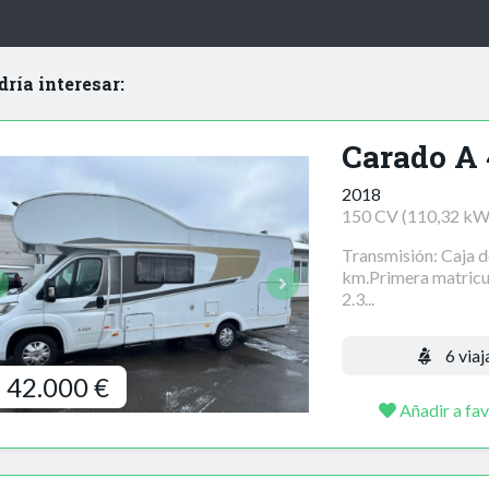
dría interesar:
Carado A 
2018
150 CV (110,32 kW
Transmisión: Caja 
km.Primera matricu
2.3...
6 viaj
42.000 €
Añadir a fav