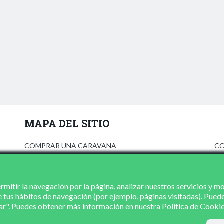
MAPA DEL SITIO
COMPRAR UNA CARAVANA
CO
ANÚNCIATE
AV
PRENSA
PO
CONCESIONARIOS
PO
mitir la navegación por la página, analizar nuestros servicios y m
e tus hábitos de navegación (por ejemplo, páginas visitadas). Pued
CONTACTO
zar". Puedes obtener más información en nuestra
Política de Cooki