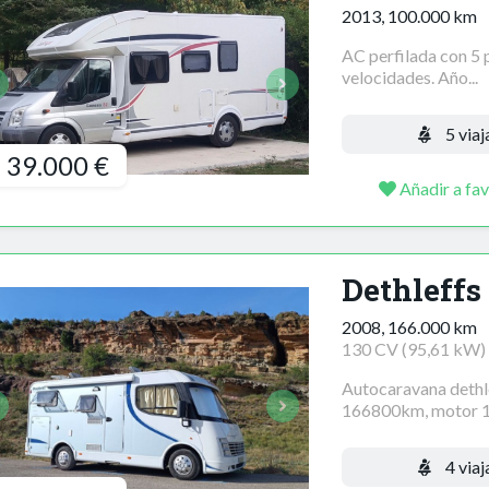
2013, 100.000 km
AC perfilada con 5
velocidades. Año...
5 viaj
39.000 €
Añadir a fav
Dethleffs
2008, 166.000 km
130 CV (95,61 kW)
Autocaravana dethle
166800km, motor 13
4 viaj