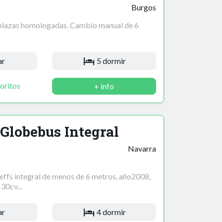
Burgos
 plazas homologadas. Cambio manual de 6
ar
5 dormir
oritos
+ info
 Globebus Integral
Navarra
ffs integral de menos de 6 metros, año2008,
0cv...
ar
4 dormir