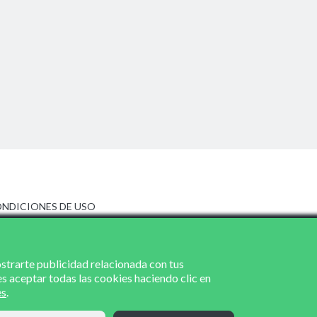
NDICIONES DE USO
ISO LEGAL
LÍTICA DE PRIVACIDAD
LÍTICA DE COOKIES
ostrarte publicidad relacionada con tus
es aceptar todas las cookies haciendo clic en
es
.