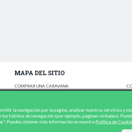
MAPA DEL SITIO
COMPRAR UNA CARAVANA
CO
ANÚNCIATE
AV
PRENSA
PO
CONCESIONARIOS
PO
mitir la navegación por la página, analizar nuestros servicios y m
e tus hábitos de navegación (por ejemplo, páginas visitadas). Pued
CONTACTO
zar". Puedes obtener más información en nuestra
Política de Cooki