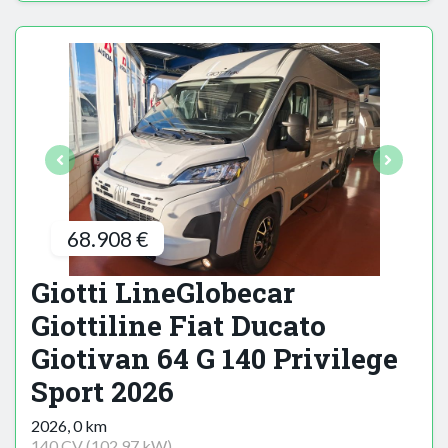
68.908 €
Giotti LineGlobecar
Giottiline Fiat Ducato
Giotivan 64 G 140 Privilege
Sport 2026
2026, 0 km
140 CV (102,97 kW)