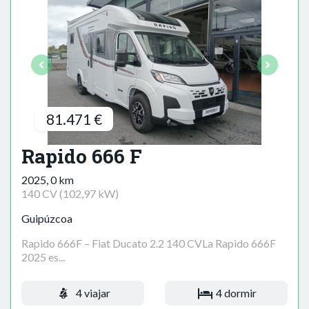
81.471 €
Rapido 666 F
2025, 0 km
140 CV (102,97 kW)
Guipúzcoa
Rapido 666F – Fiat Ducato 2.2 140 CVLa Rapido 666F
2025 es...
4 viajar
4 dormir