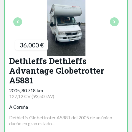
36.000 €
Dethleffs Dethleffs
Advantage Globetrotter
A5881
2005, 80.718 km
127,12 CV (93,50 kW)
A Coruña
Dethleffs Globettroter A5881 del 2005 de un único
dueño en gran estado...