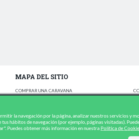
MAPA DEL SITIO
COMPRAR UNA CARAVANA
CO
ANÚNCIATE
AV
PRENSA
PO
CONCESIONARIOS
PO
mitir la navegación por la página, analizar nuestros servicios y m
e tus hábitos de navegación (por ejemplo, páginas visitadas). Pued
CONTACTO
zar". Puedes obtener más información en nuestra
Política de Cooki