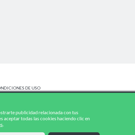
NDICIONES DE USO
ISO LEGAL
LÍTICA DE PRIVACIDAD
LÍTICA DE COOKIES
ostrarte publicidad relacionada con tus
es aceptar todas las cookies haciendo clic en
es
.