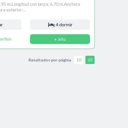
5.95 m.Longitud con lanza: 6.70 m.Anchura
ra exterior:...
ar
4 dormir
oritos
+ info
Resultados por página
10
20