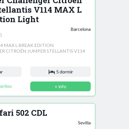
r Challenger Citroën
ellantis V114 MAX L
tion Light
Barcelona
)
4 MAX L BREAK EDITION
R CITROËN JUMPER STELLANTIS V114
ar
5 dormir
oritos
+ info
fari 502 CDL
Sevilla