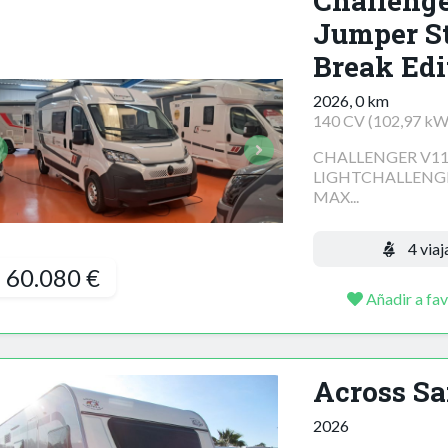
Challenge
Jumper St
Break Edi
2026, 0 km
140 CV (102,97 kW
CHALLENGER V11
LIGHTCHALLENGE
MAX...
4 viaj
60.080 €
Añadir a fav
Across Sa
2026