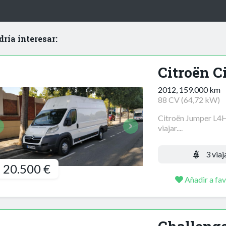
dría interesar:
Citroën C
2012, 159.000 km
88 CV (64,72 kW)
Citroën Jumper L4H
viajar....
3 viaj
20.500 €
Añadir a fav