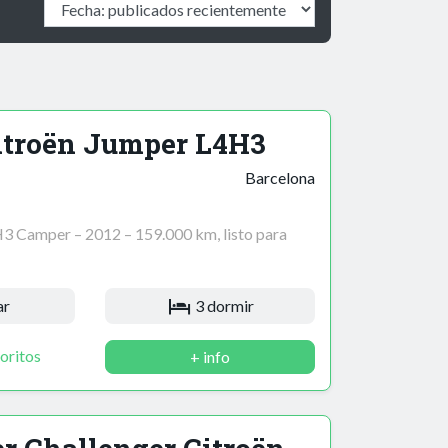
itroën Jumper L4H3
Barcelona
3 Camper – 2012 – 159.000 km, listo para
ar
3 dormir
oritos
+ info