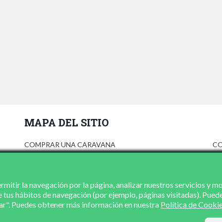
MAPA DEL SITIO
COMPRAR UNA CARAVANA
CO
ANÚNCIATE
AV
PRENSA
PO
CONCESIONARIOS
PO
mitir la navegación por la página, analizar nuestros servicios y m
e tus hábitos de navegación (por ejemplo, páginas visitadas). Pued
CONTACTO
zar". Puedes obtener más información en nuestra
Política de Cooki