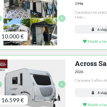
1996
Caravana con avance
Uver....
6 viaj
10.000 €
Añadir a fav
Across Sa
2026
Caravana 5 aÑos de g
4 viaj
16.599 €
Añadir a fav