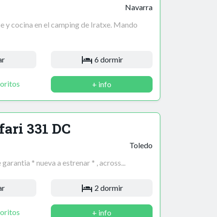
Navarra
 y cocina en el camping de Iratxe. Mando
ar
6 dormir
oritos
+ info
fari 331 DC
Toledo
arantia * nueva a estrenar * , across...
ar
2 dormir
oritos
+ info