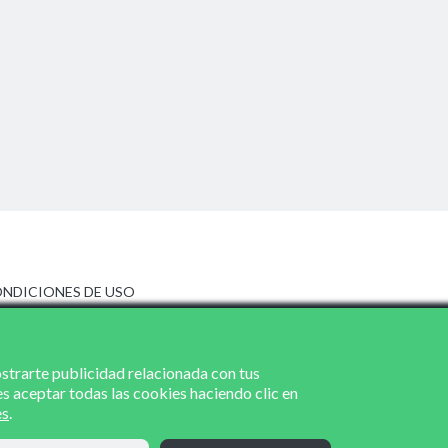
NDICIONES DE USO
ISO LEGAL
LÍTICA DE PRIVACIDAD
LÍTICA DE COOKIES
ostrarte publicidad relacionada con tus
es aceptar todas las cookies haciendo clic en
es
.