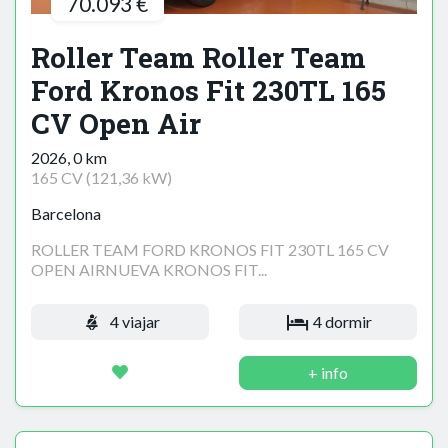
70.093 €
Roller Team Roller Team
Ford Kronos Fit 230TL 165
CV Open Air
2026, 0 km
165 CV (121,36 kW)
Barcelona
ROLLER TEAM FORD KRONOS FIT 230TL 165 CV
OPEN AIRNUEVA KRONOS FIT...
4 viajar
4 dormir
+ info