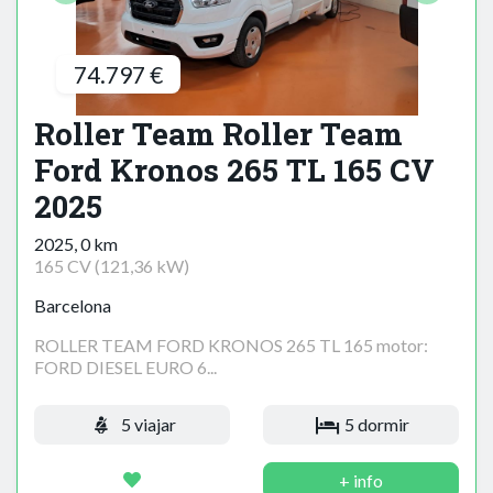
74.797 €
Roller Team Roller Team
Ford Kronos 265 TL 165 CV
2025
2025, 0 km
165 CV (121,36 kW)
Barcelona
ROLLER TEAM FORD KRONOS 265 TL 165 motor:
FORD DIESEL EURO 6...
5 viajar
5 dormir
+ info