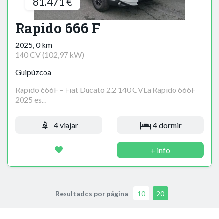
81.471 €
Rapido 666 F
2025, 0 km
140 CV (102,97 kW)
Guipúzcoa
Rapido 666F – Fiat Ducato 2.2 140 CVLa Rapido 666F
2025 es...
4 viajar
4 dormir
+ info
Resultados por página
10
20