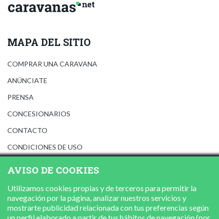
MAPA DEL SITIO
COMPRAR UNA CARAVANA
ANÚNCIATE
PRENSA
CONCESIONARIOS
CONTACTO
CONDICIONES DE USO
AVISO LEGAL
AVISO DE COOKIES
POLÍTICA DE PRIVACIDAD
Utilizamos cookies propias y de terceros para permitir la
POLÍTICA DE COOKIES
navegación por la página, analizar nuestros servicios y
mostrarte publicidad relacionada con tus preferencias según
un perfil elaborado a partir de tus hábitos de navegación (por