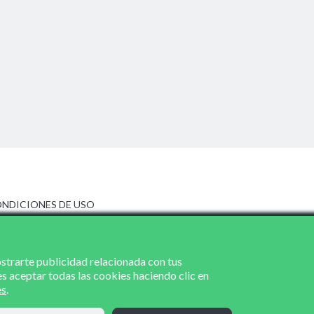
NDICIONES DE USO
ISO LEGAL
LÍTICA DE PRIVACIDAD
LÍTICA DE COOKIES
ostrarte publicidad relacionada con tus
es aceptar todas las cookies haciendo clic en
es
.