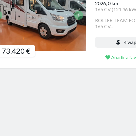
2026, 0 km
165 CV (121,36 kW
ROLLER TEAM FOR
165 CV...
4 viaj
73.420 €
Añadir a fav