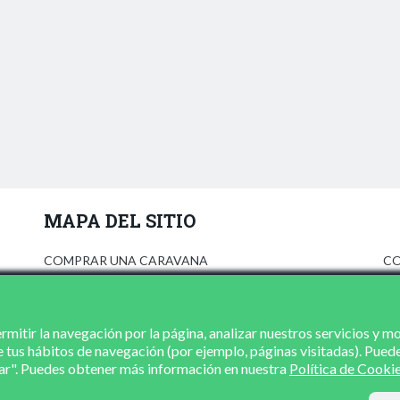
MAPA DEL SITIO
COMPRAR UNA CARAVANA
CO
ANÚNCIATE
AV
PRENSA
PO
CONCESIONARIOS
PO
mitir la navegación por la página, analizar nuestros servicios y m
e tus hábitos de navegación (por ejemplo, páginas visitadas). Pued
CONTACTO
zar". Puedes obtener más información en nuestra
Política de Cooki