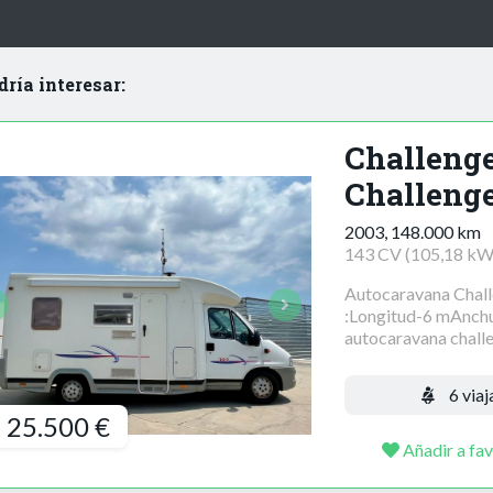
dría interesar:
Challeng
Challenge
2003, 148.000 km
143 CV (105,18 kW
Autocaravana Chal
:Longitud-6 mAnchu
autocaravana challen
6 viaj
25.500 €
Añadir a fav