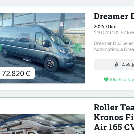
Dreamer D
2025, 0 km
140 CV (102,97 kW
Dreamer D55 Select
AutomáticoLa Dream
4 viaj
72.820 €
Añadir a fav
Roller Te
Kronos Fi
Air 165 C