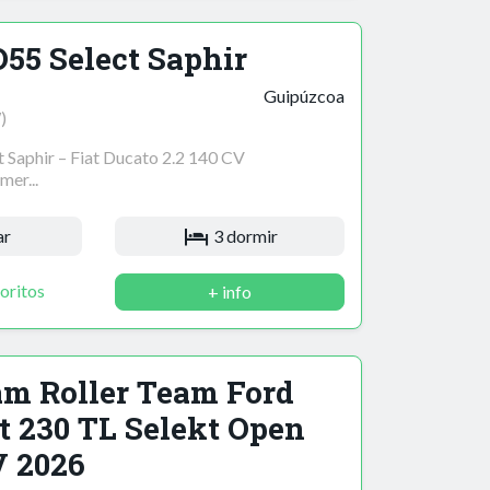
55 Select Saphir
Guipúzcoa
)
 Saphir – Fiat Ducato 2.2 140 CV
er...
ar
3 dormir
oritos
+ info
am Roller Team Ford
t 230 TL Selekt Open
V 2026