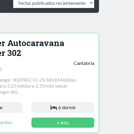
er Autocaravana
r 302
Cantabria
)
lenger 302PRECIO-25.500 €Medidas
ra-2.25 mAltura-2.70 mSe vende
ger del...
ar
6 dormir
oritos
+ info