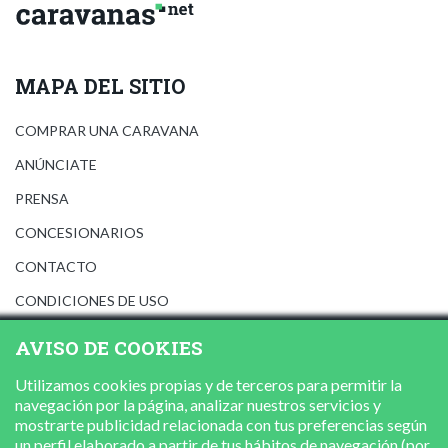
MAPA DEL SITIO
COMPRAR UNA CARAVANA
ANÚNCIATE
PRENSA
CONCESIONARIOS
CONTACTO
CONDICIONES DE USO
AVISO LEGAL
AVISO DE COOKIES
POLÍTICA DE PRIVACIDAD
Utilizamos cookies propias y de terceros para permitir la
POLÍTICA DE COOKIES
navegación por la página, analizar nuestros servicios y
mostrarte publicidad relacionada con tus preferencias según
un perfil elaborado a partir de tus hábitos de navegación (por