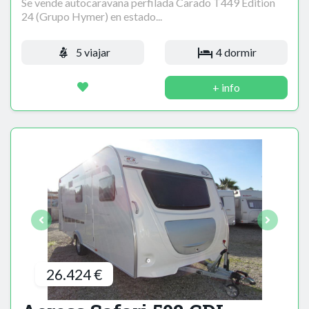
Se vende autocaravana perfilada Carado T449 Edition
24 (Grupo Hymer) en estado...
5 viajar
4 dormir
+ info
26.424 €