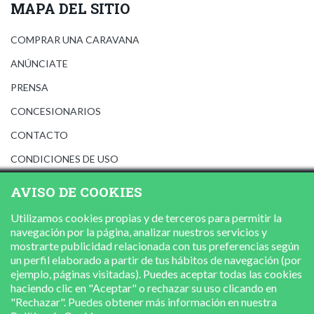
MAPA DEL SITIO
COMPRAR UNA CARAVANA
ANÚNCIATE
PRENSA
CONCESIONARIOS
CONTACTO
CONDICIONES DE USO
AVISO LEGAL
AVISO DE COOKIES
POLÍTICA DE PRIVACIDAD
Utilizamos cookies propias y de terceros para permitir la
POLÍTICA DE COOKIES
navegación por la página, analizar nuestros servicios y
mostrarte publicidad relacionada con tus preferencias según
un perfil elaborado a partir de tus hábitos de navegación (por
ejemplo, páginas visitadas). Puedes aceptar todas las cookies
haciendo clic en "Aceptar" o rechazar su uso clicando en
"Rechazar". Puedes obtener más información en nuestra