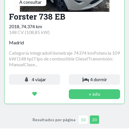
A consultar
Forster 738 EB
2018, 74.374 km
148 CV (108,85 kW)
Madrid
Categoría IntegradoKilometraje 74374 kmPotencia 109
kW (148 hp)Tipo de combustible DieselTransmisión:
ManualClase...
4 viajar
4 dormir
+ info
Resultados por página
10
20