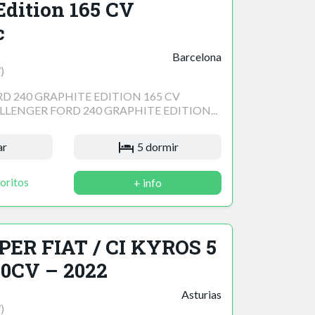
Edition 165 CV
c
Barcelona
)
D 240 GRAPHITE EDITION 165 CV
ENGER FORD 240 GRAPHITE EDITION...
ar
5 dormir
oritos
+ info
PER FIAT / CI KYROS 5
0CV – 2022
Asturias
)