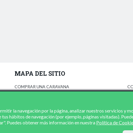
MAPA DEL SITIO
COMPRAR UNA CARAVANA
CO
ANÚNCIATE
AV
PRENSA
PO
CONCESIONARIOS
PO
mitir la navegación por la página, analizar nuestros servicios y m
e tus hábitos de navegación (por ejemplo, páginas visitadas). Pued
CONTACTO
zar". Puedes obtener más información en nuestra
Política de Cooki