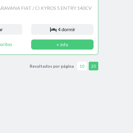
AVANA FIAT / CI KYROS 5 ENTRY 140CV
ar
4 dormir
oritos
+ info
Resultados por página
10
20