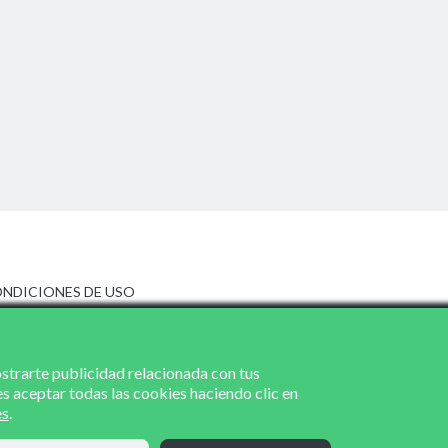
NDICIONES DE USO
ISO LEGAL
LÍTICA DE PRIVACIDAD
LÍTICA DE COOKIES
ostrarte publicidad relacionada con tus
es aceptar todas las cookies haciendo clic en
es
.