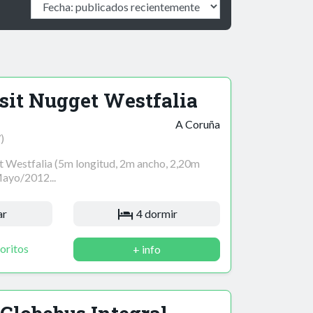
sit Nugget Westfalia
A Coruña
)
t Westfalia (5m longitud, 2m ancho, 2,20m
Mayo/2012...
ar
4 dormir
oritos
+ info