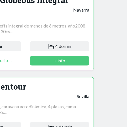
 Globebus Integral
Navarra
ffs integral de menos de 6 metros, año2008,
0cv...
ar
4 dormir
oritos
+ info
ventour
Sevilla
 caravana aerodinámica, 4 plazas, cama
x...
ar
4 dormir