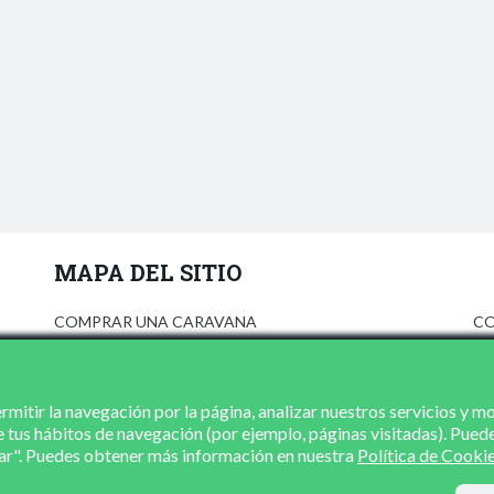
MAPA DEL SITIO
COMPRAR UNA CARAVANA
CO
ANÚNCIATE
AV
PRENSA
PO
CONCESIONARIOS
PO
mitir la navegación por la página, analizar nuestros servicios y m
e tus hábitos de navegación (por ejemplo, páginas visitadas). Pued
CONTACTO
zar". Puedes obtener más información en nuestra
Política de Cooki