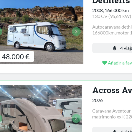
Dethleffs
2008, 166.000 km
130 CV (95,61 kW)
Autocaravana dethle
166800km, motor 13
4 viaj
48.000 €
Añadir a fav
Across A
2026
Caravana Aventour ,
matrimonio xxl ( 228
4 viaj