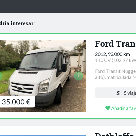
dría interesar:
Ford Tran
2012, 93.000 km
140 CV (102,97 kW
Ford Transit Nugge
alto), matrículada 
5 viaj
35.000 €
Añadir a fav