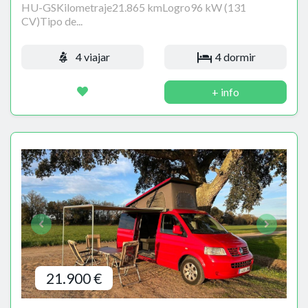
HU-GSKilometraje21.865 kmLogro96 kW (131
CV)Tipo de...
4 viajar
4 dormir
+ info
21.900 €