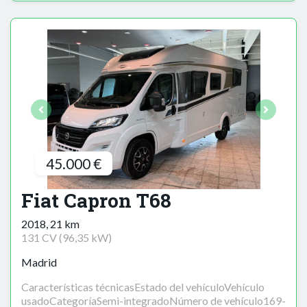
45.000 €
Fiat Capron T68
2018, 21 km
131 CV (96,35 kW)
Madrid
Características técnicasEstado del vehículoVehículo
usadoCategoríaSemi-integradoNúmero de vehículo169-