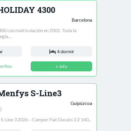
 HOLIDAY 4300
Barcelona
00 con matriculación en 2001. Toda la
la....
ar
4 dormir
oritos
+ info
Menfys S-Line3
Guipúzcoa
)
-Line 3 2026 – Camper Fiat Ducato 2.2 140...