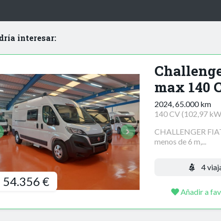
dría interesar:
Challenge
max 140 
2024, 65.000 km
140 CV (102,97 kW
CHALLENGER FIAT
menos de 6 m,...
4 viaj
54.356 €
Añadir a fav