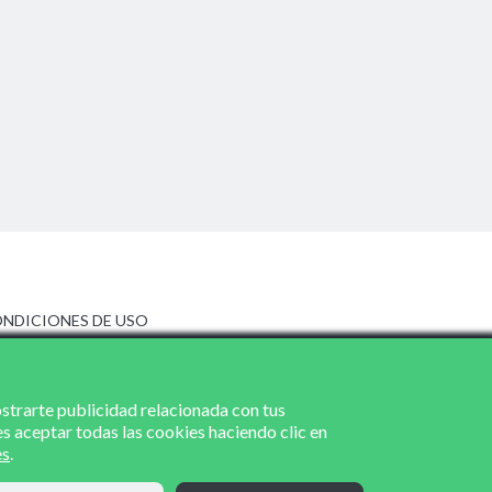
NDICIONES DE USO
ISO LEGAL
LÍTICA DE PRIVACIDAD
LÍTICA DE COOKIES
ostrarte publicidad relacionada con tus
es aceptar todas las cookies haciendo clic en
es
.