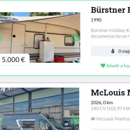
Bürstner
1990
Burstner Holiday 43
documentación en reg
0 viaj
5.000 €
Añadir a fav
McLouis 
2026, 0 km
140 CV (102,97 kW
🚐 McLouis Menfys S