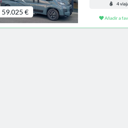
4 viaj
59.025 €
Añadir a fav