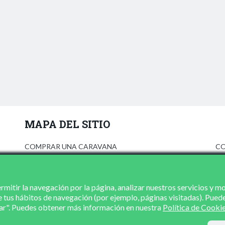
MAPA DEL SITIO
COMPRAR UNA CARAVANA
CO
ANÚNCIATE
AV
PRENSA
PO
CONCESIONARIOS
PO
mitir la navegación por la página, analizar nuestros servicios y m
e tus hábitos de navegación (por ejemplo, páginas visitadas). Pued
CONTACTO
zar". Puedes obtener más información en nuestra
Política de Cooki