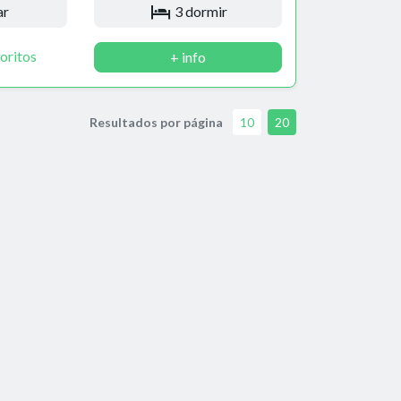
ar
3 dormir
oritos
+ info
Resultados por página
10
20