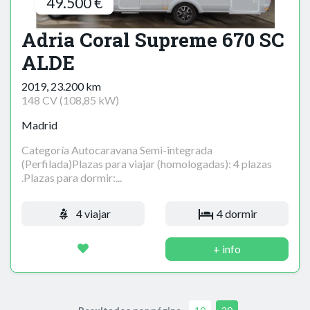
49.500 €
Adria Coral Supreme 670 SC
ALDE
2019, 23.200 km
148 CV (108,85 kW)
Madrid
Categoría Autocaravana Semi-integrada
(Perfilada)Plazas para viajar (homologadas): 4 plazas
.Plazas para dormir:...
4 viajar
4 dormir
+ info