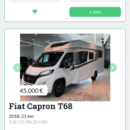
+ info
45.000 €
Fiat Capron T68
2018, 21 km
131 CV (96,35 kW)