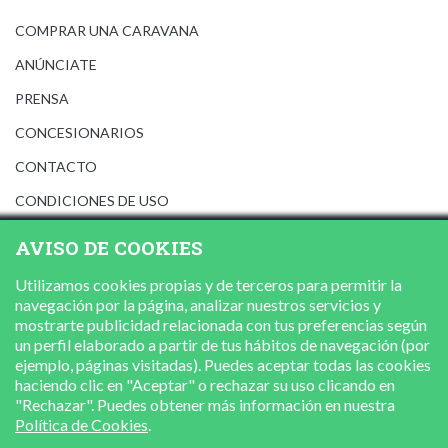
COMPRAR UNA CARAVANA
ANÚNCIATE
PRENSA
CONCESIONARIOS
CONTACTO
CONDICIONES DE USO
AVISO LEGAL
AVISO DE COOKIES
POLÍTICA DE PRIVACIDAD
Utilizamos cookies propias y de terceros para permitir la
POLÍTICA DE COOKIES
navegación por la página, analizar nuestros servicios y
mostrarte publicidad relacionada con tus preferencias según
un perfil elaborado a partir de tus hábitos de navegación (por
ejemplo, páginas visitadas). Puedes aceptar todas las cookies
haciendo clic en "Aceptar" o rechazar su uso clicando en
"Rechazar". Puedes obtener más información en nuestra
Política de Cookies
.