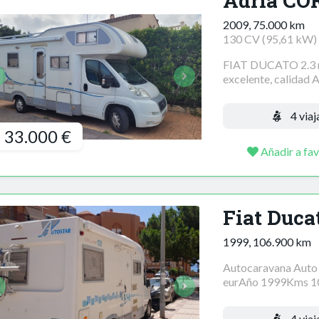
Adria CO
2009, 75.000 km
130 CV (95,61 kW)
FIAT DUCATO 2.3 mu
excelente, calidad A
4 viaj
33.000 €
Añadir a fav
Fiat Duca
1999, 106.900 km
Autocaravana Auto 
eurAño 1999Kms 10
4 viaj