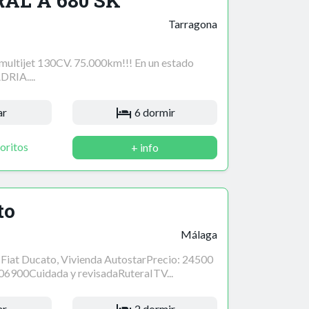
RAL A 680 SK
Tarragona
ltijet 130CV. 75.000km!!! En un estado
DRIA....
ar
6 dormir
oritos
+ info
to
Málaga
Fiat Ducato, Vivienda AutostarPrecio: 24500
6900Cuidada y revisadaRuteraITV...
ar
2 dormir