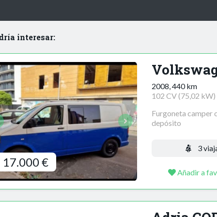
dría interesar:
Volkswag
2008, 440 km
102 CV (75,02 kW)
Furgoneta camper co
depósito
3 viaj
17.000 €
Añadir a fav