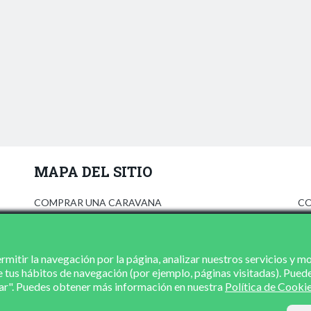
MAPA DEL SITIO
COMPRAR UNA CARAVANA
CO
ANÚNCIATE
AV
PRENSA
PO
CONCESIONARIOS
PO
mitir la navegación por la página, analizar nuestros servicios y m
e tus hábitos de navegación (por ejemplo, páginas visitadas). Pued
CONTACTO
zar". Puedes obtener más información en nuestra
Política de Cooki