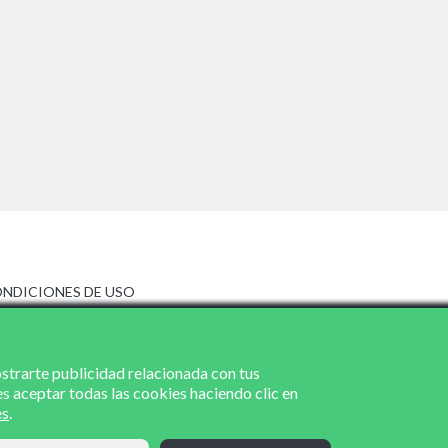
NDICIONES DE USO
ISO LEGAL
LÍTICA DE PRIVACIDAD
LÍTICA DE COOKIES
ostrarte publicidad relacionada con tus
es aceptar todas las cookies haciendo clic en
es
.