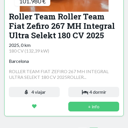
101.980 €
Roller Team Roller Team
Fiat Zefiro 267 MH Integral
Ultra Selekt 180 CV 2025
2025, 0 km
180 CV (132,39 kW)
Barcelona
ROLLER TEAM FIAT ZEFIRO 267 MH INTEGRAL
ULTRA SELEKT 180 CV 2025ROLLER...
4 viajar
4 dormir
+ info