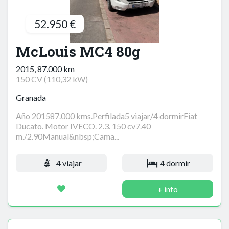
52.950 €
McLouis MC4 80g
2015, 87.000 km
150 CV (110,32 kW)
Granada
Año 201587.000 kms.Perfilada5 viajar/4 dormirFiat
Ducato. Motor IVECO. 2.3. 150 cv7.40
m./2.90Manual&nbsp;Cama...
4 viajar
4 dormir
+ info