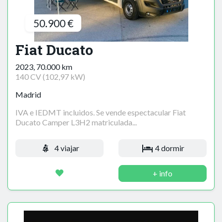
50.900 €
Fiat Ducato
2023, 70.000 km
140 CV (102,97 kW)
Madrid
IVA e IEDMT incluidos. Se vende espectacular Fiat
Ducato Camper L3H2 matriculada...
4 viajar
4 dormir
+ info