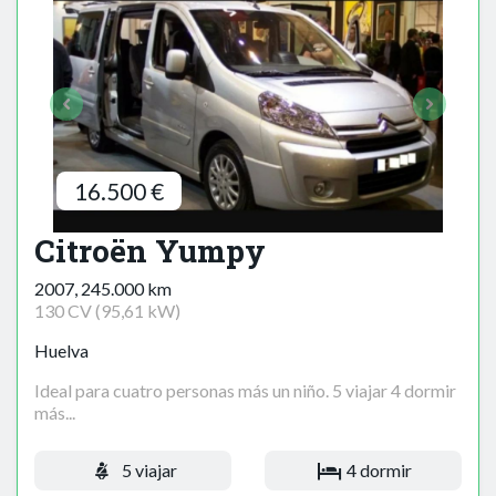
16.500 €
Citroën Yumpy
2007, 245.000 km
130 CV (95,61 kW)
Huelva
Ideal para cuatro personas más un niño. 5 viajar 4 dormir
más...
5 viajar
4 dormir