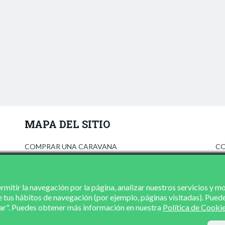
MAPA DEL SITIO
COMPRAR UNA CARAVANA
CO
ANÚNCIATE
AV
PRENSA
PO
CONCESIONARIOS
PO
mitir la navegación por la página, analizar nuestros servicios y m
e tus hábitos de navegación (por ejemplo, páginas visitadas). Pued
CONTACTO
zar". Puedes obtener más información en nuestra
Política de Cooki