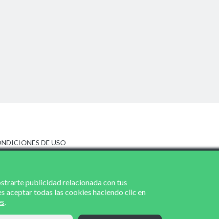
NDICIONES DE USO
ISO LEGAL
LÍTICA DE PRIVACIDAD
LÍTICA DE COOKIES
ostrarte publicidad relacionada con tus
es aceptar todas las cookies haciendo clic en
es
.