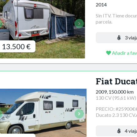
2014
Sin ITV. Tiene docu
parcela.
3 viaj
13.500 €
Añadir a fav
Fiat Duca
2009, 150.000 km
130 CV (95,61 kW)
PRECIO: #25900€#P
Ducato 2.3 130 CV.
4 viaj