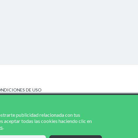
NDICIONES DE USO
ISO LEGAL
LÍTICA DE PRIVACIDAD
LÍTICA DE COOKIES
ostrarte publicidad relacionada con tus
es aceptar todas las cookies haciendo clic en
es
.