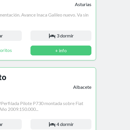
Asturias
mentación. Avance Inaca Galileo nuevo. Va sin
ar
3 dormir
oritos
+ info
to
Albacete
erfilada Pilote P730 montada sobre Fiat
Año 2009.150.000...
ar
4 dormir