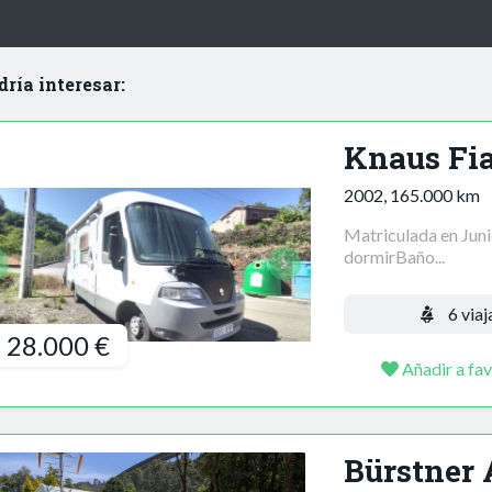
dría interesar:
Knaus Fia
2002, 165.000 km
Matriculada en Juni
dormirBaño...
6 viaj
28.000 €
Añadir a fav
Bürstner