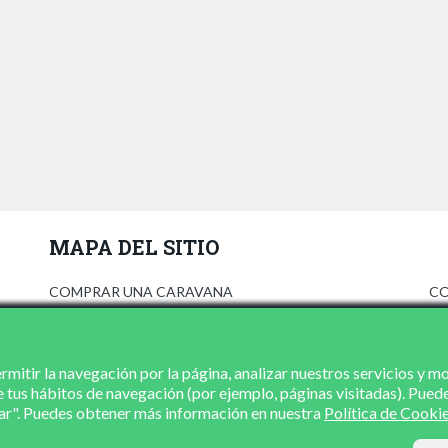
MAPA DEL SITIO
COMPRAR UNA CARAVANA
CO
ANÚNCIATE
AV
PRENSA
PO
CONCESIONARIOS
PO
mitir la navegación por la página, analizar nuestros servicios y m
e tus hábitos de navegación (por ejemplo, páginas visitadas). Pued
CONTACTO
zar". Puedes obtener más información en nuestra
Política de Cooki