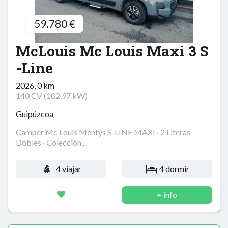
59.780 €
McLouis Mc Louis Maxi 3 S
-Line
2026, 0 km
140 CV (102,97 kW)
Guipúzcoa
Camper Mc Louis Menfys S-LINE MAXI · 2 Literas
Dobles · Colección...
4 viajar
4 dormir
+ info