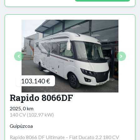
103.140 €
Rapido 8066DF
2025, 0 km
140 CV (102,97 kW)
Guipúzcoa
Rapido 8066 DF Ultimate – Fiat Ducato 2.2 180 CV