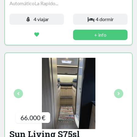
AutomáticoLa Rapido...
4 viajar
4 dormir
+ info
66.000 €
Sun Living S75sl