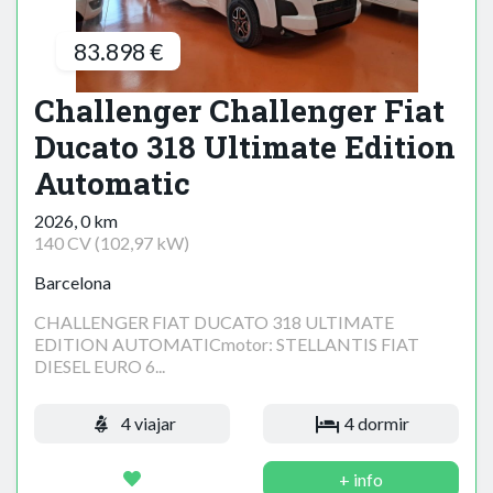
83.898 €
Challenger Challenger Fiat
Ducato 318 Ultimate Edition
Automatic
2026, 0 km
140 CV (102,97 kW)
Barcelona
CHALLENGER FIAT DUCATO 318 ULTIMATE
EDITION AUTOMATICmotor: STELLANTIS FIAT
DIESEL EURO 6...
4 viajar
4 dormir
+ info