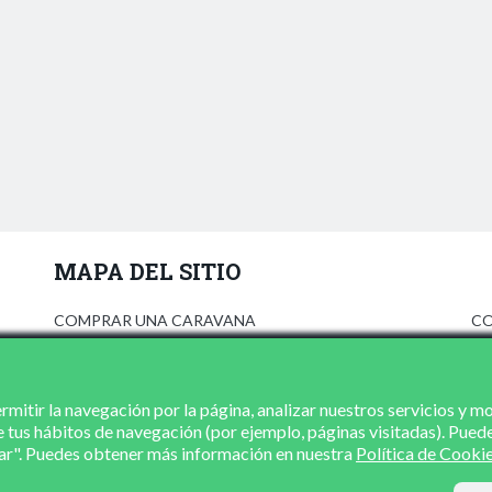
MAPA DEL SITIO
COMPRAR UNA CARAVANA
CO
ANÚNCIATE
AV
PRENSA
PO
CONCESIONARIOS
PO
mitir la navegación por la página, analizar nuestros servicios y m
e tus hábitos de navegación (por ejemplo, páginas visitadas). Pued
CONTACTO
zar". Puedes obtener más información en nuestra
Política de Cooki