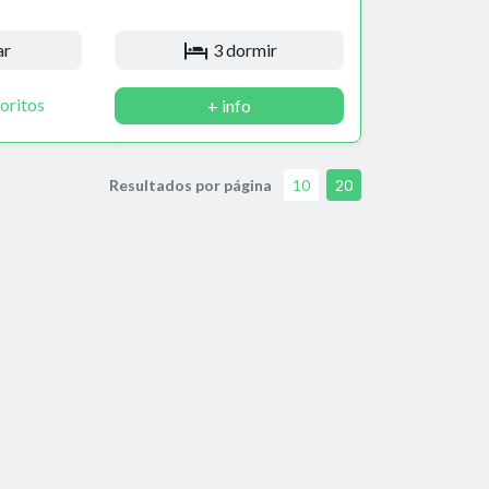
ar
3 dormir
oritos
+ info
Resultados por página
10
20