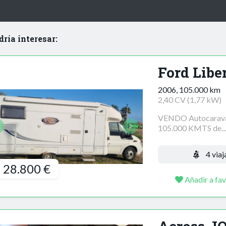
dría interesar:
Ford Libe
2006, 105.000 km
2,40 CV (1,77 kW)
VENDO Autocaravan
105.000 KMTS de...
4 viaj
28.800 €
Añadir a fav