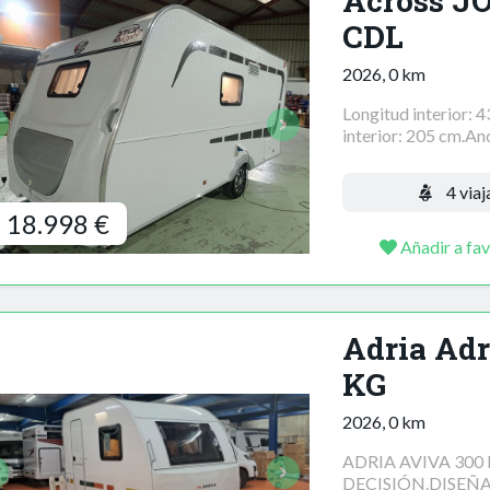
Across 
CDL
2026, 0 km
Longitud interior: 
interior: 205 cm.Anc
4 viaj
18.998 €
Añadir a fav
Adria Adr
KG
2026, 0 km
ADRIA AVIVA 300 
DECISIÓN.DISEÑA