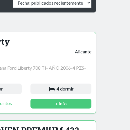
rty
Alicante
a Ford Liberty 708 TI- AÑO 2006-4 PZS-
ar
4 dormir
oritos
+ info