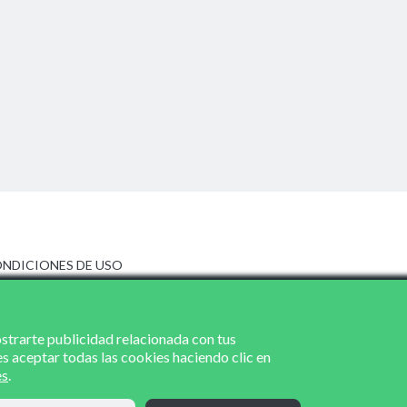
NDICIONES DE USO
ISO LEGAL
LÍTICA DE PRIVACIDAD
LÍTICA DE COOKIES
ostrarte publicidad relacionada con tus
es aceptar todas las cookies haciendo clic en
es
.