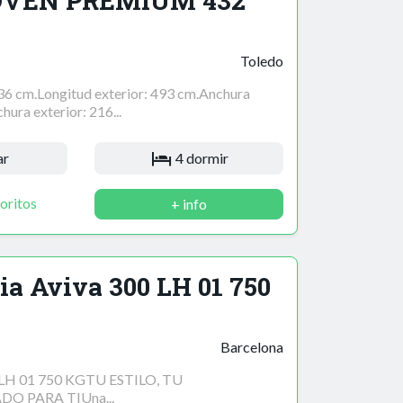
JOVEN PREMIUM 432
Toledo
436 cm.Longitud exterior: 493 cm.Anchura
hura exterior: 216...
ar
4 dormir
oritos
+ info
ia Aviva 300 LH 01 750
Barcelona
LH 01 750 KGTU ESTILO, TU
DO PARA TIUna...