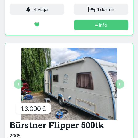
4 viajar
4 dormir
+ info
13.000 €
Bürstner Flipper 500tk
2005