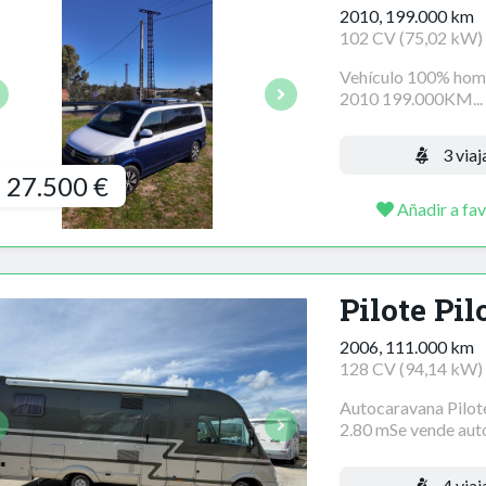
2010, 199.000 km
102 CV (75,02 kW)
Vehículo 100% hom
2010 199.000KM...
3 viaj
27.500 €
Añadir a fav
Pilote Pil
2006, 111.000 km
128 CV (94,14 kW)
Autocaravana Pilo
2.80 mSe vende auto
4 viaj