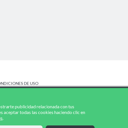
NDICIONES DE USO
ISO LEGAL
LÍTICA DE PRIVACIDAD
LÍTICA DE COOKIES
ostrarte publicidad relacionada con tus
es aceptar todas las cookies haciendo clic en
es
.