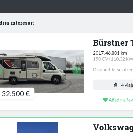
dría interesar:
Bürstner 
2017, 46.801 km
150 CV (110,32 kW
Disponible, se ofre
4 viaj
32.500 €
Añadir a fav
Volkswa