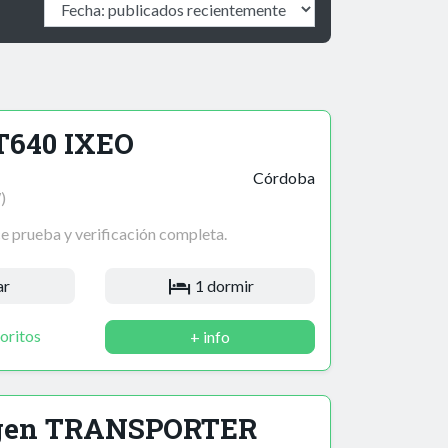
T640 IXEO
Córdoba
)
ce prueba y verificación completa.
ar
1 dormir
oritos
+ info
gen TRANSPORTER