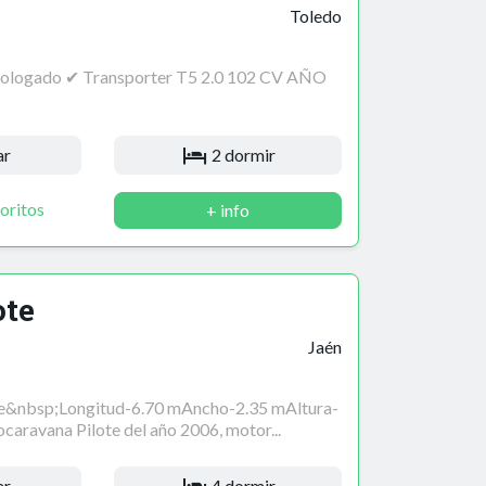
Toledo
ologado ✔ Transporter T5 2.0 102 CV AÑO
ar
2 dormir
oritos
+ info
ote
Jaén
te&nbsp;Longitud-6.70 mAncho-2.35 mAltura-
caravana Pilote del año 2006, motor...
ar
4 dormir