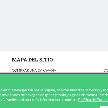
MAPA DEL SITIO
COMPRAR UNA CARAVANA
CO
ANÚNCIATE
AV
PRENSA
PO
CONCESIONARIOS
PO
mitir la navegación por la página, analizar nuestros servicios y m
e tus hábitos de navegación (por ejemplo, páginas visitadas). Pued
CONTACTO
zar". Puedes obtener más información en nuestra
Política de Cooki