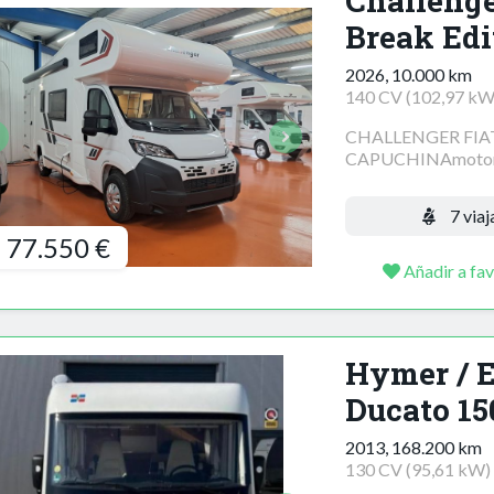
Challenge
Break Edi
2026, 10.000 km
140 CV (102,97 kW
CHALLENGER FIA
CAPUCHINAmotor: 
7 viaj
77.550 €
Añadir a fav
Hymer / E
Ducato 15
2013, 168.200 km
130 CV (95,61 kW)