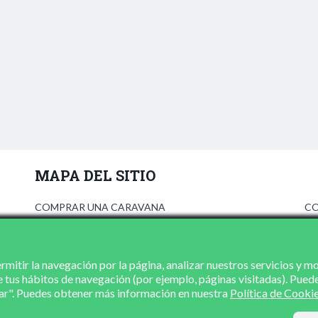
MAPA DEL SITIO
COMPRAR UNA CARAVANA
CO
ANÚNCIATE
AV
PRENSA
PO
CONCESIONARIOS
PO
mitir la navegación por la página, analizar nuestros servicios y m
e tus hábitos de navegación (por ejemplo, páginas visitadas). Pued
CONTACTO
zar". Puedes obtener más información en nuestra
Política de Cooki