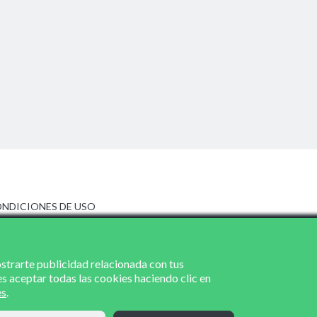
NDICIONES DE USO
ISO LEGAL
LÍTICA DE PRIVACIDAD
LÍTICA DE COOKIES
ostrarte publicidad relacionada con tus
es aceptar todas las cookies haciendo clic en
es
.