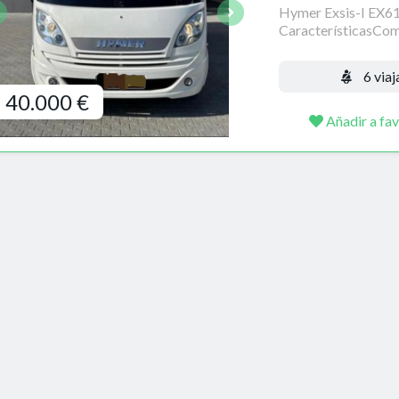
Hymer Exsis-I EX6
CaracterísticasCom
6 viaj
40.000 €
Añadir a fav