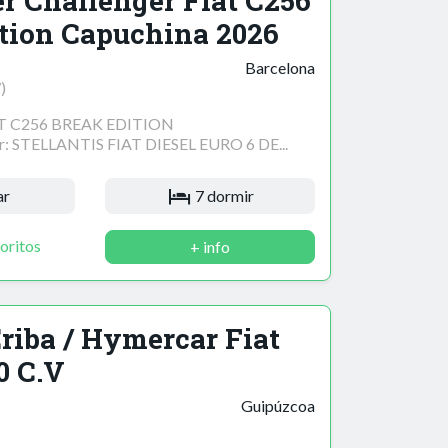
r Challenger Fiat C256
tion Capuchina 2026
Barcelona
)
T C256 BREAK EDITION
STELLANTIS FIAT DIESEL EURO 6 DE...
ar
7 dormir
oritos
+ info
riba / Hymercar Fiat
0 C.V
Guipúzcoa