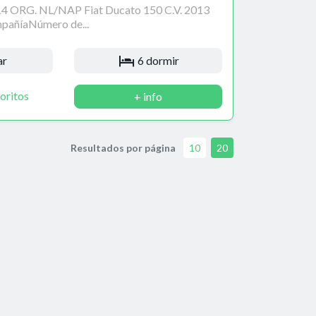
14 ORG. NL/NAP Fiat Ducato 150 C.V. 2013
pañíaNúmero de...
ar
6 dormir
oritos
+ info
Resultados por página
10
20