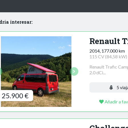
dría interesar:
Renault T
2014, 177.000 km
115 CV (84,58 kW)
Renault Trafic Cam
2.0 dCi...
5 viaj
25.900 €
Añadir a fav