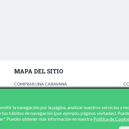
MAPA DEL SITIO
COMPRAR UNA CARAVANA
CO
ANÚNCIATE
AV
PRENSA
PO
CONCESIONARIOS
PO
mitir la navegación por la página, analizar nuestros servicios y m
e tus hábitos de navegación (por ejemplo, páginas visitadas). Pued
CONTACTO
zar". Puedes obtener más información en nuestra
Política de Cooki