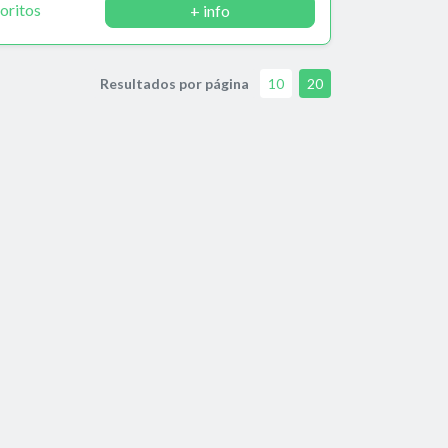
oritos
+ info
Resultados por página
10
20