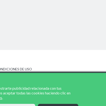
NDICIONES DE USO
ISO LEGAL
LÍTICA DE PRIVACIDAD
LÍTICA DE COOKIES
ostrarte publicidad relacionada con tus
es aceptar todas las cookies haciendo clic en
es
.