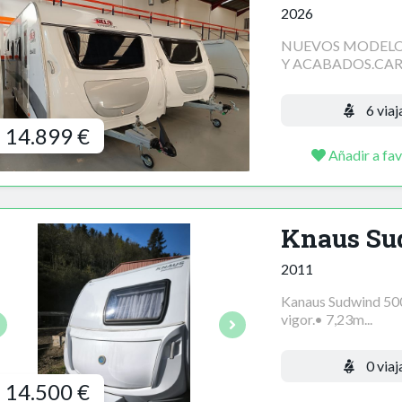
2026
NUEVOS MODELOS
Y ACABADOS.CARA
6 viaj
14.899 €
Añadir a fav
Knaus Su
2011
Kanaus Sudwind 50
vigor.• 7,23m...
0 viaj
14.500 €