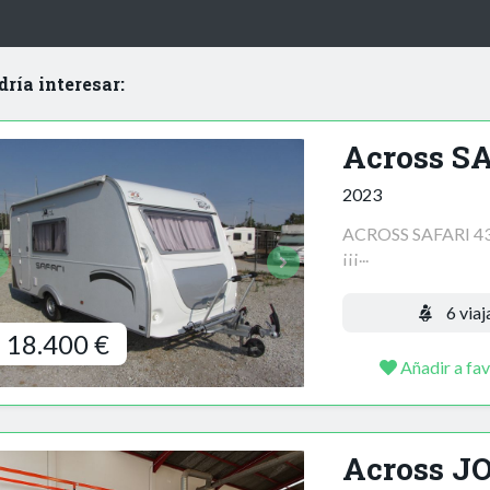
dría interesar:
Across S
2023
ACROSS SAFARI 430
¡¡¡...
6 viaj
18.400 €
Añadir a fav
Across 