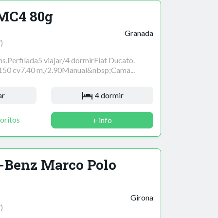
MC4 80g
Granada
)
.Perfilada5 viajar/4 dormirFiat Ducato.
150 cv7.40 m./2.90Manual&nbsp;Cama...
ar
4 dormir
oritos
+ info
-Benz Marco Polo
Girona
)