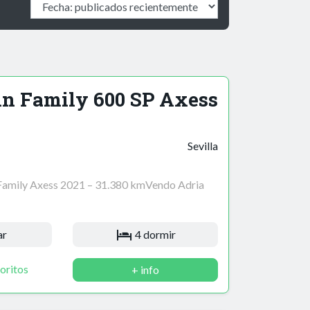
n Family 600 SP Axess
Sevilla
Family Axess 2021 – 31.380 kmVendo Adria
ar
4 dormir
oritos
+ info