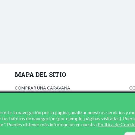
MAPA DEL SITIO
COMPRAR UNA CARAVANA
CO
ANÚNCIATE
AV
PRENSA
PO
CONCESIONARIOS
PO
mitir la navegación por la página, analizar nuestros servicios y m
e tus hábitos de navegación (por ejemplo, páginas visitadas). Pued
CONTACTO
zar". Puedes obtener más información en nuestra
Política de Cooki