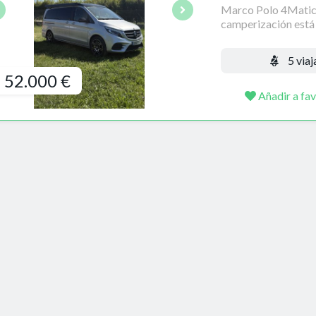
Marco Polo 4Matic 
camperización está 
5 viaj
52.000 €
Añadir a fav