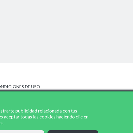
NDICIONES DE USO
ISO LEGAL
LÍTICA DE PRIVACIDAD
LÍTICA DE COOKIES
ostrarte publicidad relacionada con tus
es aceptar todas las cookies haciendo clic en
es
.