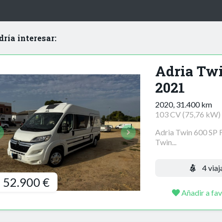
dría interesar:
Adria Twi
2021
2020, 31.400 km
103 CV (75,76 kW)
Adria Twin 600 SP 
Twin...
4 viaj
52.900 €
Añadir a fav