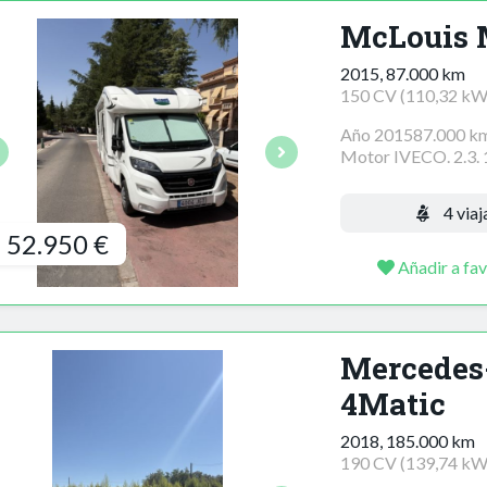
McLouis 
2015, 87.000 km
150 CV (110,32 kW
Año 201587.000 kms
Motor IVECO. 2.3. 
4 viaj
52.950 €
Añadir a fav
Mercedes
4Matic
2018, 185.000 km
190 CV (139,74 kW