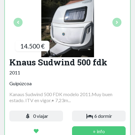
14.500 €
Knaus Sudwind 500 fdk
2011
Guipúzcoa
Kanaus Sudwind 500 FDK modelo 2011.Muy buen
estado. ITV en vigor.• 7,23m...
0 viajar
6 dormir
+ info